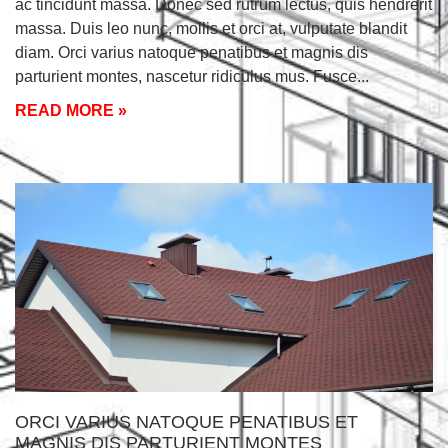
ac tincidunt massa. Donec sed rutrum lectus, quis hendrerit
massa. Duis leo nunc, mollis et orci at, vulputate blandit
diam. Orci varius natoque penatibus et magnis dis
parturient montes, nascetur ridiculus mus. Fusce
READ MORE »
ORCI VARIUS NATOQUE PENATIBUS ET
MAGNIS DIS PARTURIENT MONTES