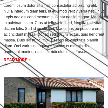
Lorem ipsum dolor sit amet, consectetur adipiscing elit.
Nulla interdum diam felis, ut euismod velit viverra nec. In ut
turpis nec est condimentum pulvinar nec in magna. Mauris
in pulvinar ipsum. Cras ut tellus eleifend, fringilla nisl vitae,
dictum felis. Sed id iaculis est. Maecenas eu posuere eros,
ac tincidunt massa. Donec sed rutrum lectus, quis hendrerit
massa. Duis leo nunc, mollis et orci at, vulputate blandit
diam. Orci varius natoque penatibus et magnis dis
parturient montes, nascetur ridiculus mus. Fusce
READ MORE »