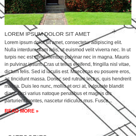
LOREM IPSUM DOLOR SIT AMET
Lorem ipsum dolor sit amet, consectetur adipiscing elit.
Nulla interdum diam felis, ut euismod velit viverra nec. In ut
turpis nec est condimentum pulvinar nec in magna. Mauris
in pulvinar ipsum. Cras ut tellus eleifend, fringilla nisl vitae,
dictum felis. Sed id iaculis est. Maecenas eu posuere eros,
ac tincidunt massa. Donec sed rutrum lectus, quis hendrerit
massa. Duis leo nunc, mollis et orci at, vulputate blandit
diam. Orci varius natoque penatibus et magnis dis
parturient montes, nascetur ridiculus mus. Fusce
READ MORE »