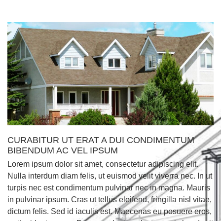
CURABITUR UT ERAT A DUI CONDIMENTUM
BIBENDUM AC VEL IPSUM
Lorem ipsum dolor sit amet, consectetur adipiscing elit.
Nulla interdum diam felis, ut euismod velit viverra nec. In ut
turpis nec est condimentum pulvinar nec in magna. Mauris
in pulvinar ipsum. Cras ut tellus eleifend, fringilla nisl vitae,
dictum felis. Sed id iaculis est. Maecenas eu posuere eros,