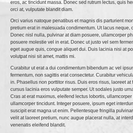
eros, ac tincidunt massa. Donec sed rutrum lectus, quis he
orci at, vulputate blandit diam.
Orci varius natoque penatibus et magnis dis parturient mo
pretium erat in malesuada condimentum. Ut lacus neque, or
Donec nisl nulla, pulvinar at diam posuere, ullamcorper ph
posuere molestie vel in erat. Donec ut justo vel sem ferme
eget augue quis, congue aliquet dui. Duis lacinia nisi at por
volutpat nisi sit amet, mattis mi.
Curabitur ut erat a dui condimentum bibendum ac vel ipsu
fermentum, non sagittis erat consectetur. Curabitur vehicula
in. Phasellus non porttitor risus. Duis eros risus, laoreet at f
cursus lacinia eros vulputate semper. Ut sodales justo urn
Cras at erat maximus, eleifend lectus lobortis, ullamcorpe
ullamcorper tincidunt. Integer posuere, ipsum eget interdu
suscipit erat magna ut enim. Pellentesque fringilla pulvina
velit at laoreet pretium, nunc augue placerat nulla, at inte
venenatis eleifend blandit.