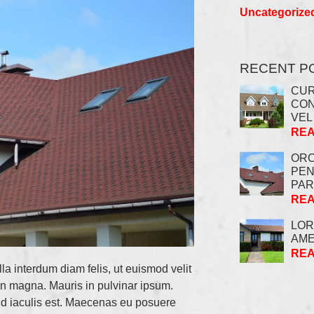
Uncategorize
RECENT P
CUR
CON
VEL
REA
ORC
PEN
PAR
REA
LOR
AM
REA
la interdum diam felis, ut euismod velit
 in magna. Mauris in pulvinar ipsum.
ed id iaculis est. Maecenas eu posuere