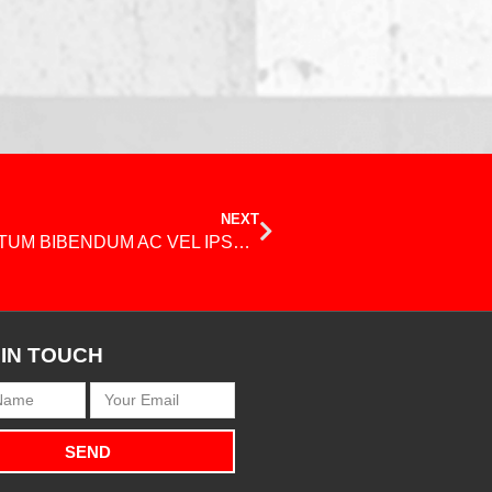
NEXT
CURABITUR UT ERAT A DUI CONDIMENTUM BIBENDUM AC VEL IPSUM
 IN TOUCH
SEND