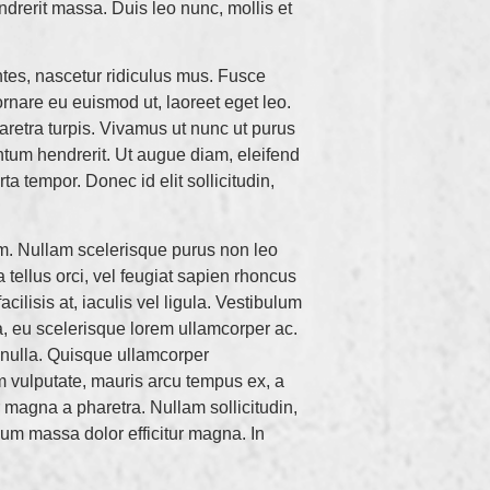
ndrerit massa. Duis leo nunc, mollis et
ntes, nascetur ridiculus mus. Fusce
nare eu euismod ut, laoreet eget leo.
aretra turpis. Vivamus ut nunc ut purus
ntum hendrerit. Ut augue diam, eleifend
ta tempor. Donec id elit sollicitudin,
m. Nullam scelerisque purus non leo
 tellus orci, vel feugiat sapien rhoncus
acilisis at, iaculis vel ligula. Vestibulum
a, eu scelerisque lorem ullamcorper ac.
r nulla. Quisque ullamcorper
m vulputate, mauris arcu tempus ex, a
r magna a pharetra. Nullam sollicitudin,
rdum massa dolor efficitur magna. In