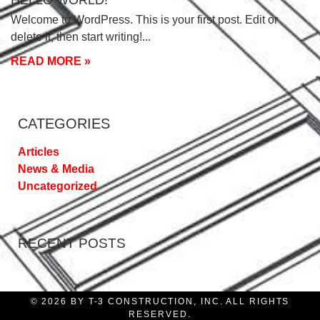
HELLO WORLD!
Welcome to WordPress. This is your first post. Edit or
delete it, then start writing!
READ MORE »
CATEGORIES
Articles
News & Media
Uncategorized
RECENT POSTS
© 2026 BY T-3 CONSTRUCTION, INC. ALL RIGHTS
RESERVED.