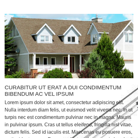
CURABITUR UT ERAT A DUI CONDIMENTUM
BIBENDUM AC VEL IPSUM
Lorem ipsum dolor sit amet, consectetur adipiscing elit.
Nulla interdum diam felis, ut euismod velit viverra nec. In ut
turpis nec est condimentum pulvinar nec in magna. Mauris
in pulvinar ipsum. Cras ut tellus eleifend, fringilla nisl vitae,
dictum felis. Sed id iaculis est. Maecenas eu posuere eros,