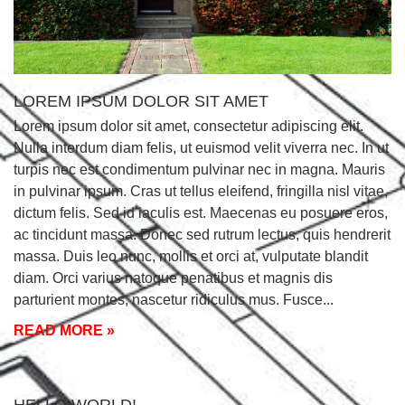
LOREM IPSUM DOLOR SIT AMET
Lorem ipsum dolor sit amet, consectetur adipiscing elit.
Nulla interdum diam felis, ut euismod velit viverra nec. In ut
turpis nec est condimentum pulvinar nec in magna. Mauris
in pulvinar ipsum. Cras ut tellus eleifend, fringilla nisl vitae,
dictum felis. Sed id iaculis est. Maecenas eu posuere eros,
ac tincidunt massa. Donec sed rutrum lectus, quis hendrerit
massa. Duis leo nunc, mollis et orci at, vulputate blandit
diam. Orci varius natoque penatibus et magnis dis
parturient montes, nascetur ridiculus mus. Fusce
READ MORE »