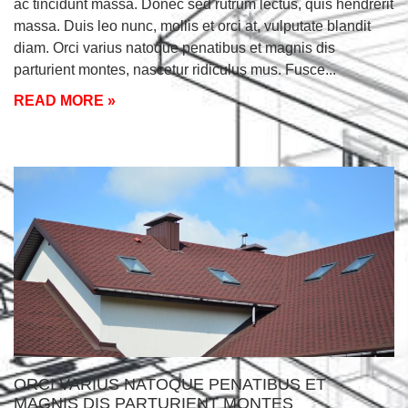
ac tincidunt massa. Donec sed rutrum lectus, quis hendrerit
massa. Duis leo nunc, mollis et orci at, vulputate blandit
diam. Orci varius natoque penatibus et magnis dis
parturient montes, nascetur ridiculus mus. Fusce
READ MORE »
ORCI VARIUS NATOQUE PENATIBUS ET
MAGNIS DIS PARTURIENT MONTES