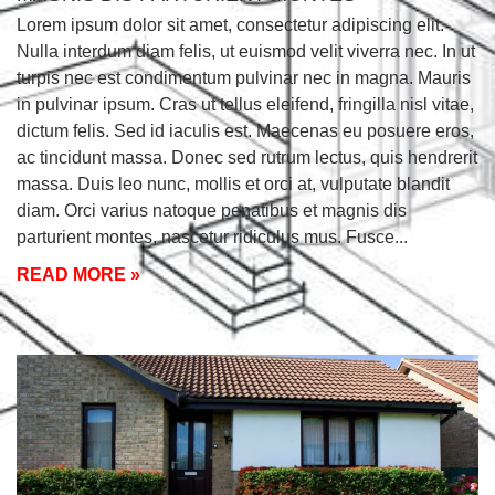
Lorem ipsum dolor sit amet, consectetur adipiscing elit.
Nulla interdum diam felis, ut euismod velit viverra nec. In ut
turpis nec est condimentum pulvinar nec in magna. Mauris
in pulvinar ipsum. Cras ut tellus eleifend, fringilla nisl vitae,
dictum felis. Sed id iaculis est. Maecenas eu posuere eros,
ac tincidunt massa. Donec sed rutrum lectus, quis hendrerit
massa. Duis leo nunc, mollis et orci at, vulputate blandit
diam. Orci varius natoque penatibus et magnis dis
parturient montes, nascetur ridiculus mus. Fusce
READ MORE »